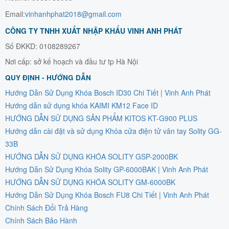
Email:
vinhanhphat2018@gmail.com
CÔNG TY TNHH XUẤT NHẬP KHẨU VINH ANH PHÁT
Số ĐKKD: 0108289267
Nơi cấp: sở kế hoạch và đầu tư tp Hà Nội
QUY ĐỊNH - HƯỚNG DẪN
Hướng Dẫn Sử Dụng Khóa Bosch ID30 Chi Tiết | Vinh Anh Phát
Hướng dẫn sử dụng khóa KAIMI KM12 Face ID
HƯỚNG DẪN SỬ DỤNG SẢN PHẨM KITOS KT-G900 PLUS
Hướng dẫn cài đặt và sử dụng Khóa cửa điện tử vân tay Solity GG-
33B
HƯỚNG DẪN SỬ DỤNG KHÓA SOLITY GSP-2000BK
Hướng Dẫn Sử Dụng Khóa Solity GP-6000BAK | Vinh Anh Phát
HƯỚNG DẪN SỬ DỤNG KHÓA SOLITY GM-6000BK
Hướng Dẫn Sử Dụng Khóa Bosch FU8 Chi Tiết | Vinh Anh Phát
Chính Sách Đổi Trả Hàng
Chính Sách Bảo Hành