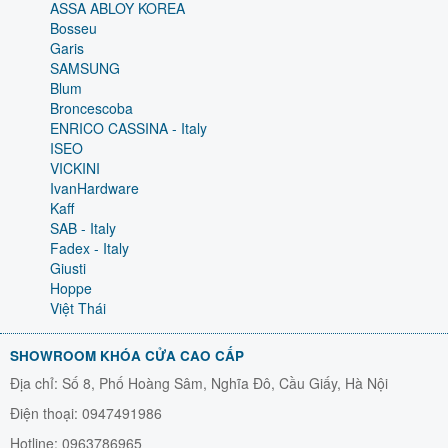
ASSA ABLOY KOREA
Bosseu
Garis
SAMSUNG
Blum
Broncescoba
ENRICO CASSINA - Italy
ISEO
VICKINI
IvanHardware
Kaff
SAB - Italy
Fadex - Italy
Giusti
Hoppe
Việt Thái
SHOWROOM KHÓA CỬA CAO CẤP
Địa chỉ: Số 8, Phố Hoàng Sâm, Nghĩa Đô, Cầu Giấy, Hà Nội
Điện thoại: 0947491986
Hotline: 0963786965