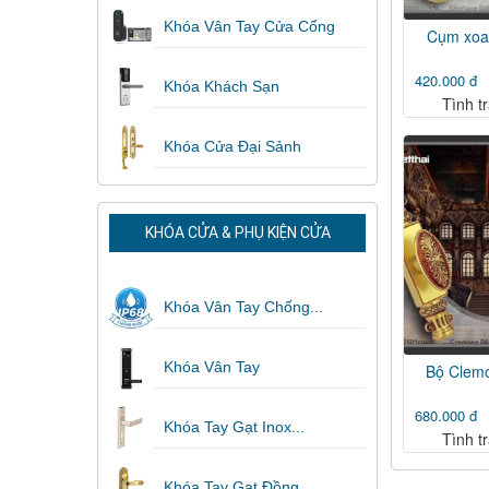
Khóa Vân Tay Cửa Cổng
Cụm xoa
420.000 đ
Khóa Khách Sạn
Tình t
Khóa Cửa Đại Sảnh
KHÓA CỬA & PHỤ KIỆN CỬA
Khóa Vân Tay Chống...
Khóa Vân Tay
Bộ Clem
680.000 đ
Khóa Tay Gạt Inox...
Tình t
Khóa Tay Gạt Đồng