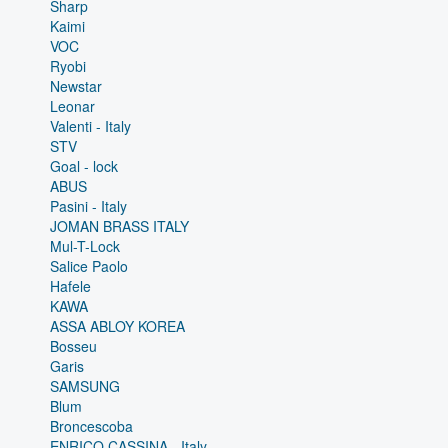
Sharp
Kaimi
VOC
Ryobi
Newstar
Leonar
Valenti - Italy
STV
Goal - lock
ABUS
Pasini - Italy
JOMAN BRASS ITALY
Mul-T-Lock
Salice Paolo
Hafele
KAWA
ASSA ABLOY KOREA
Bosseu
Garis
SAMSUNG
Blum
Broncescoba
ENRICO CASSINA - Italy