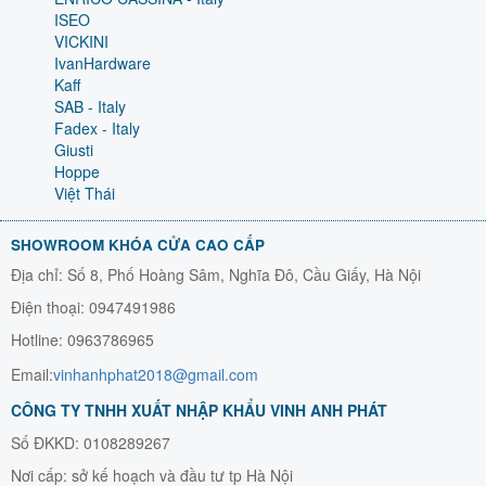
ISEO
VICKINI
IvanHardware
Kaff
SAB - Italy
Fadex - Italy
Giusti
Hoppe
Việt Thái
SHOWROOM KHÓA CỬA CAO CẤP
Địa chỉ: Số 8, Phố Hoàng Sâm, Nghĩa Đô, Cầu Giấy, Hà Nội
Điện thoại: 0947491986
Hotline: 0963786965
Email:
vinhanhphat2018@gmail.com
CÔNG TY TNHH XUẤT NHẬP KHẨU VINH ANH PHÁT
Số ĐKKD: 0108289267
Nơi cấp: sở kế hoạch và đầu tư tp Hà Nội