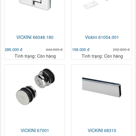
VICKINI 66048.180
Vickini 61054.001
285.000 đ
156.000 đ
444.600 đ
202.800 đ
Tình trạng: Còn hàng
Tình trạng: Còn hàng
VICKINI 67001
VICKINI 68310