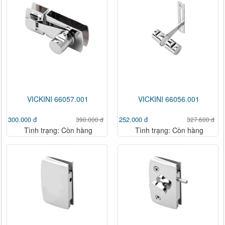
VICKINI 66057.001
VICKINI 66056.001
300.000 đ
252.000 đ
390.000 đ
327.600 đ
Tình trạng: Còn hàng
Tình trạng: Còn hàng