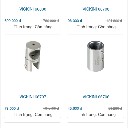
VICKINI 66800
VICKINI 66708
600.000 đ
96.000 đ
780.000 đ
124.800 đ
Tình trạng: Còn hàng
Tình trạng: Còn hàng
VICKINI 66707
VICKINI 66706
78.000 đ
45.600 đ
101.400 đ
59.280 đ
Tình trạng: Còn hàng
Tình trạng: Còn hàng