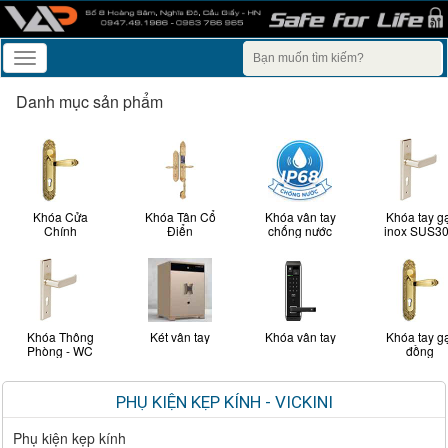
Toggle
navigation
Danh mục sản phẩm
Khóa Cửa
Khóa Tân Cổ
Khóa vân tay
Khóa tay g
Chính
Điển
chống nước
inox SUS3
Khóa Thông
Két vân tay
Khóa vân tay
Khóa tay g
Phòng - WC
đồng
PHỤ KIỆN KẸP KÍNH - VICKINI
Phụ kiện kẹp kính