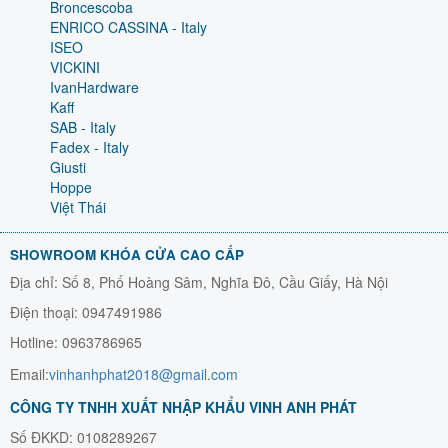
Broncescoba
ENRICO CASSINA - Italy
ISEO
VICKINI
IvanHardware
Kaff
SAB - Italy
Fadex - Italy
Giusti
Hoppe
Việt Thái
SHOWROOM KHÓA CỬA CAO CẤP
Địa chỉ: Số 8, Phố Hoàng Sâm, Nghĩa Đô, Cầu Giấy, Hà Nội
Điện thoại: 0947491986
Hotline: 0963786965
Email:
vinhanhphat2018@gmail.com
CÔNG TY TNHH XUẤT NHẬP KHẨU VINH ANH PHÁT
Số ĐKKD: 0108289267