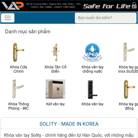
Toggle
navigation
Danh mục sản phẩm
Khóa Cửa
Khóa Tân Cổ
Khóa vân tay
Khóa tay g
Chính
Điển
chống nước
inox SUS3
Khóa Thông
Két vân tay
Khóa vân tay
Khóa tay g
Phòng - WC
đồng
SOLITY - MADE IN KOREA
Khóa vân tay Solity - chính hãng đến từ Hàn Quốc, với những mẫu