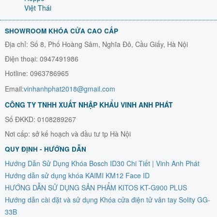
Việt Thái
SHOWROOM KHÓA CỬA CAO CẤP
Địa chỉ: Số 8, Phố Hoàng Sâm, Nghĩa Đô, Cầu Giấy, Hà Nội
Điện thoại: 0947491986
Hotline: 0963786965
Email:
vinhanhphat2018@gmail.com
CÔNG TY TNHH XUẤT NHẬP KHẨU VINH ANH PHÁT
Số ĐKKD: 0108289267
Nơi cấp: sở kế hoạch và đầu tư tp Hà Nội
QUY ĐỊNH - HƯỚNG DẪN
Hướng Dẫn Sử Dụng Khóa Bosch ID30 Chi Tiết | Vinh Anh Phát
Hướng dẫn sử dụng khóa KAIMI KM12 Face ID
HƯỚNG DẪN SỬ DỤNG SẢN PHẨM KITOS KT-G900 PLUS
Hướng dẫn cài đặt và sử dụng Khóa cửa điện tử vân tay Solity GG-
33B