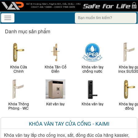
Toggle
navigation
Danh mục sản phẩm
Khóa Cửa
Khóa Tân Cổ
Khóa vân tay
Khóa tay g
Chính
Điển
chống nước
inox SUS3
Khóa Thông
Két vân tay
Khóa vân tay
Khóa tay g
Phòng - WC
đồng
KHÓA VÂN TAY CỬA CỔNG - KAIMI
Khóa vân tay lắp cho cổng inox, sắt, đồng đúc của hãng kassler,