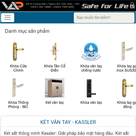
Toggle
navigation
Danh mục sản phẩm
Khóa Cửa
Khóa Tân Cổ
Khóa vân tay
Khóa tay g
Chính
Điển
chống nước
inox SUS3
Khóa Thông
Két vân tay
Khóa vân tay
Khóa tay g
Phòng - WC
đồng
KÉT VÂN TAY - KASSLER
Két sắt thông minh Kassler: Giải pháp bảo mật hàng đầu. Két sắt