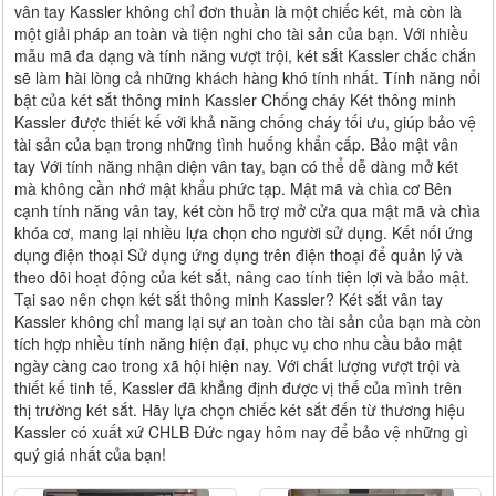
vân tay Kassler không chỉ đơn thuần là một chiếc két, mà còn là
một giải pháp an toàn và tiện nghi cho tài sản của bạn. Với nhiều
mẫu mã đa dạng và tính năng vượt trội, két sắt Kassler chắc chắn
sẽ làm hài lòng cả những khách hàng khó tính nhất. Tính năng nổi
bật của két sắt thông minh Kassler Chống cháy Két thông minh
Kassler được thiết kế với khả năng chống cháy tối ưu, giúp bảo vệ
tài sản của bạn trong những tình huống khẩn cấp. Bảo mật vân
tay Với tính năng nhận diện vân tay, bạn có thể dễ dàng mở két
mà không cần nhớ mật khẩu phức tạp. Mật mã và chìa cơ Bên
cạnh tính năng vân tay, két còn hỗ trợ mở cửa qua mật mã và chìa
khóa cơ, mang lại nhiều lựa chọn cho người sử dụng. Kết nối ứng
dụng điện thoại Sử dụng ứng dụng trên điện thoại để quản lý và
theo dõi hoạt động của két sắt, nâng cao tính tiện lợi và bảo mật.
Tại sao nên chọn két sắt thông minh Kassler? Két sắt vân tay
Kassler không chỉ mang lại sự an toàn cho tài sản của bạn mà còn
tích hợp nhiều tính năng hiện đại, phục vụ cho nhu cầu bảo mật
ngày càng cao trong xã hội hiện nay. Với chất lượng vượt trội và
thiết kế tinh tế, Kassler đã khẳng định được vị thế của mình trên
thị trường két sắt. Hãy lựa chọn chiếc két sắt đến từ thương hiệu
Kassler có xuất xứ CHLB Đức ngay hôm nay để bảo vệ những gì
quý giá nhất của bạn!