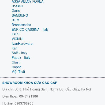
ASSA ABLOY KOREA
Bosseu
Garis
SAMSUNG
Blum
Broncescoba
ENRICO CASSINA - Italy
ISEO
VICKINI
IvanHardware
Kaff
SAB - Italy
Fadex - Italy
Giusti
Hoppe
Việt Thái
SHOWROOM KHÓA CỬA CAO CẤP
Địa chỉ: Số 8, Phố Hoàng Sâm, Nghĩa Đô, Cầu Giấy, Hà Nội
Điện thoại: 0947491986
Hotline: 0963786965