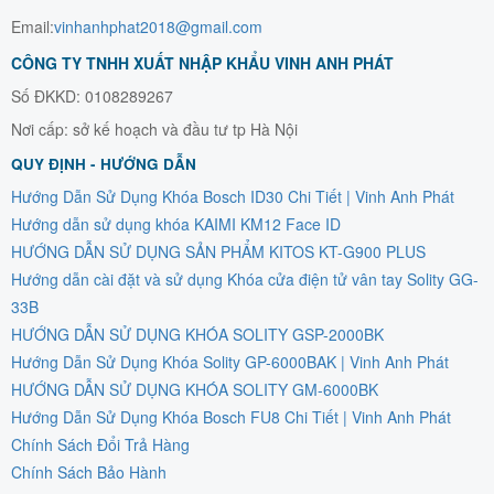
Email:
vinhanhphat2018@gmail.com
CÔNG TY TNHH XUẤT NHẬP KHẨU VINH ANH PHÁT
Số ĐKKD: 0108289267
Nơi cấp: sở kế hoạch và đầu tư tp Hà Nội
QUY ĐỊNH - HƯỚNG DẪN
Hướng Dẫn Sử Dụng Khóa Bosch ID30 Chi Tiết | Vinh Anh Phát
Hướng dẫn sử dụng khóa KAIMI KM12 Face ID
HƯỚNG DẪN SỬ DỤNG SẢN PHẨM KITOS KT-G900 PLUS
Hướng dẫn cài đặt và sử dụng Khóa cửa điện tử vân tay Solity GG-
33B
HƯỚNG DẪN SỬ DỤNG KHÓA SOLITY GSP-2000BK
Hướng Dẫn Sử Dụng Khóa Solity GP-6000BAK | Vinh Anh Phát
HƯỚNG DẪN SỬ DỤNG KHÓA SOLITY GM-6000BK
Hướng Dẫn Sử Dụng Khóa Bosch FU8 Chi Tiết | Vinh Anh Phát
Chính Sách Đổi Trả Hàng
Chính Sách Bảo Hành