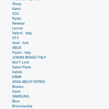
Sharp
Kaimi
VOC
Ryobi
Newstar
Leonar
Valenti - Italy
STV
Goal - lock
ABUS
Pasini - Italy
JOMAN BRASS ITALY
Mul-T-Lock
Salice Paolo
Hafele
KAWA
ASSA ABLOY KOREA
Bosseu
Garis
SAMSUNG
Blum
Broncescoba