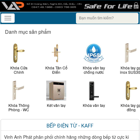
Toggle
navigation
Danh mục sản phẩm
Khóa Cửa
Khóa Tân Cổ
Khóa vân tay
Khóa tay g
Chính
Điển
chống nước
inox SUS3
Khóa Thông
Két vân tay
Khóa vân tay
Khóa tay g
Phòng - WC
đồng
BẾP ĐIỆN TỪ - KAFF
Vinh Anh Phát phân phối chính hãng những dòng bếp từ cực kì