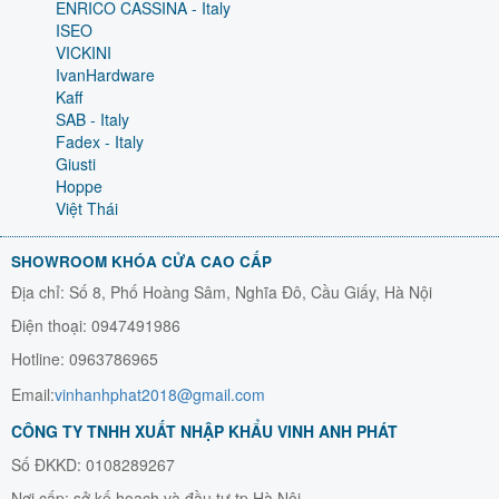
ENRICO CASSINA - Italy
ISEO
VICKINI
IvanHardware
Kaff
SAB - Italy
Fadex - Italy
Giusti
Hoppe
Việt Thái
SHOWROOM KHÓA CỬA CAO CẤP
Địa chỉ: Số 8, Phố Hoàng Sâm, Nghĩa Đô, Cầu Giấy, Hà Nội
Điện thoại: 0947491986
Hotline: 0963786965
Email:
vinhanhphat2018@gmail.com
CÔNG TY TNHH XUẤT NHẬP KHẨU VINH ANH PHÁT
Số ĐKKD: 0108289267
Nơi cấp: sở kế hoạch và đầu tư tp Hà Nội