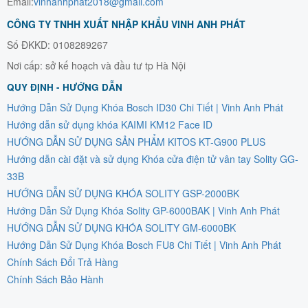
Email:
vinhanhphat2018@gmail.com
CÔNG TY TNHH XUẤT NHẬP KHẨU VINH ANH PHÁT
Số ĐKKD: 0108289267
Nơi cấp: sở kế hoạch và đầu tư tp Hà Nội
QUY ĐỊNH - HƯỚNG DẪN
Hướng Dẫn Sử Dụng Khóa Bosch ID30 Chi Tiết | Vinh Anh Phát
Hướng dẫn sử dụng khóa KAIMI KM12 Face ID
HƯỚNG DẪN SỬ DỤNG SẢN PHẨM KITOS KT-G900 PLUS
Hướng dẫn cài đặt và sử dụng Khóa cửa điện tử vân tay Solity GG-
33B
HƯỚNG DẪN SỬ DỤNG KHÓA SOLITY GSP-2000BK
Hướng Dẫn Sử Dụng Khóa Solity GP-6000BAK | Vinh Anh Phát
HƯỚNG DẪN SỬ DỤNG KHÓA SOLITY GM-6000BK
Hướng Dẫn Sử Dụng Khóa Bosch FU8 Chi Tiết | Vinh Anh Phát
Chính Sách Đổi Trả Hàng
Chính Sách Bảo Hành