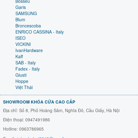
Bosseu
Garis
SAMSUNG
Blum
Broncescoba
ENRICO CASSINA - Italy
ISEO
VICKINI
IvanHardware
Kaff
SAB - Italy
Fadex - Italy
Giusti
Hoppe
Việt Thái
SHOWROOM KHÓA CỬA CAO CẤP
Địa chỉ: Số 8, Phố Hoàng Sâm, Nghĩa Đô, Cầu Giấy, Hà Nội
Điện thoại: 0947491986
Hotline: 0963786965