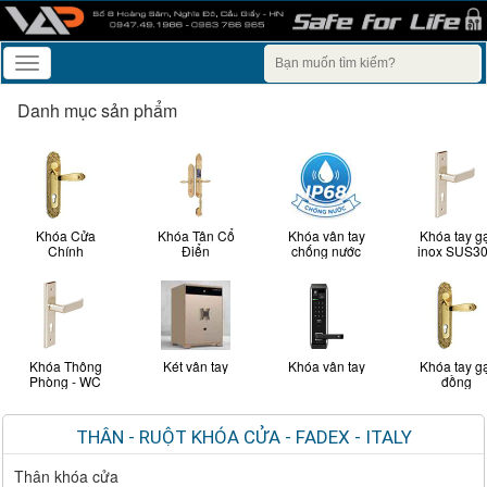
Toggle
navigation
Danh mục sản phẩm
Khóa Cửa
Khóa Tân Cổ
Khóa vân tay
Khóa tay g
Chính
Điển
chống nước
inox SUS3
Khóa Thông
Két vân tay
Khóa vân tay
Khóa tay g
Phòng - WC
đồng
THÂN - RUỘT KHÓA CỬA - FADEX - ITALY
Thân khóa cửa