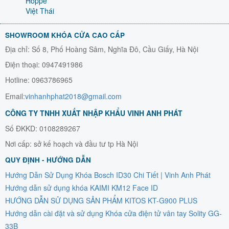
Hoppe
Việt Thái
SHOWROOM KHÓA CỬA CAO CẤP
Địa chỉ: Số 8, Phố Hoàng Sâm, Nghĩa Đô, Cầu Giấy, Hà Nội
Điện thoại: 0947491986
Hotline: 0963786965
Email:
vinhanhphat2018@gmail.com
CÔNG TY TNHH XUẤT NHẬP KHẨU VINH ANH PHÁT
Số ĐKKD: 0108289267
Nơi cấp: sở kế hoạch và đầu tư tp Hà Nội
QUY ĐỊNH - HƯỚNG DẪN
Hướng Dẫn Sử Dụng Khóa Bosch ID30 Chi Tiết | Vinh Anh Phát
Hướng dẫn sử dụng khóa KAIMI KM12 Face ID
HƯỚNG DẪN SỬ DỤNG SẢN PHẨM KITOS KT-G900 PLUS
Hướng dẫn cài đặt và sử dụng Khóa cửa điện tử vân tay Solity GG-
33B