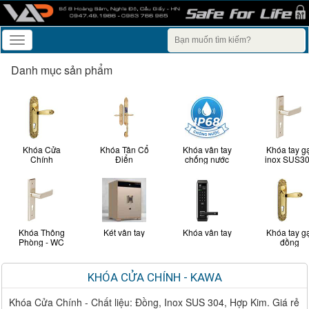
Toggle
navigation
Danh mục sản phẩm
Khóa Cửa
Khóa Tân Cổ
Khóa vân tay
Khóa tay g
Chính
Điển
chống nước
inox SUS3
Khóa Thông
Két vân tay
Khóa vân tay
Khóa tay g
Phòng - WC
đồng
KHÓA CỬA CHÍNH - KAWA
Khóa Cửa Chính - Chất liệu: Đồng, Inox SUS 304, Hợp Kim. Giá rẻ