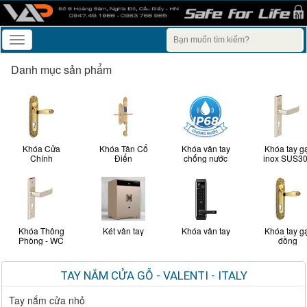
Toggle
navigation
Danh mục sản phẩm
Khóa Cửa
Khóa Tân Cổ
Khóa vân tay
Khóa tay g
Chính
Điển
chống nước
inox SUS3
Khóa Thông
Két vân tay
Khóa vân tay
Khóa tay g
Phòng - WC
đồng
TAY NẮM CỬA GỖ - VALENTI - ITALY
Tay nắm cửa nhỏ