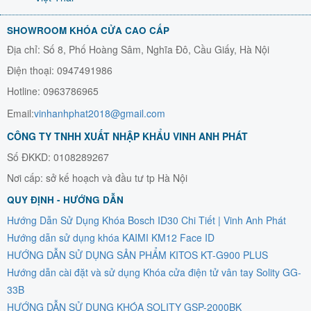
SHOWROOM KHÓA CỬA CAO CẤP
Địa chỉ: Số 8, Phố Hoàng Sâm, Nghĩa Đô, Cầu Giấy, Hà Nội
Điện thoại: 0947491986
Hotline: 0963786965
Email:
vinhanhphat2018@gmail.com
CÔNG TY TNHH XUẤT NHẬP KHẨU VINH ANH PHÁT
Số ĐKKD: 0108289267
Nơi cấp: sở kế hoạch và đầu tư tp Hà Nội
QUY ĐỊNH - HƯỚNG DẪN
Hướng Dẫn Sử Dụng Khóa Bosch ID30 Chi Tiết | Vinh Anh Phát
Hướng dẫn sử dụng khóa KAIMI KM12 Face ID
HƯỚNG DẪN SỬ DỤNG SẢN PHẨM KITOS KT-G900 PLUS
Hướng dẫn cài đặt và sử dụng Khóa cửa điện tử vân tay Solity GG-
33B
HƯỚNG DẪN SỬ DỤNG KHÓA SOLITY GSP-2000BK