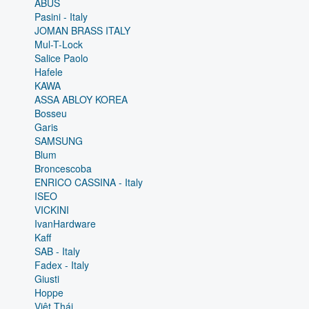
ABUS
Pasini - Italy
JOMAN BRASS ITALY
Mul-T-Lock
Salice Paolo
Hafele
KAWA
ASSA ABLOY KOREA
Bosseu
Garis
SAMSUNG
Blum
Broncescoba
ENRICO CASSINA - Italy
ISEO
VICKINI
IvanHardware
Kaff
SAB - Italy
Fadex - Italy
Giusti
Hoppe
Việt Thái