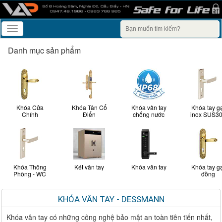
Toggle
navigation
Danh mục sản phẩm
Khóa Cửa
Khóa Tân Cổ
Khóa vân tay
Khóa tay g
Chính
Điển
chống nước
inox SUS3
Khóa Thông
Két vân tay
Khóa vân tay
Khóa tay g
Phòng - WC
đồng
KHÓA VÂN TAY - DESSMANN
Khóa vân tay có những công nghệ bảo mật an toàn tiên tiến nhất,