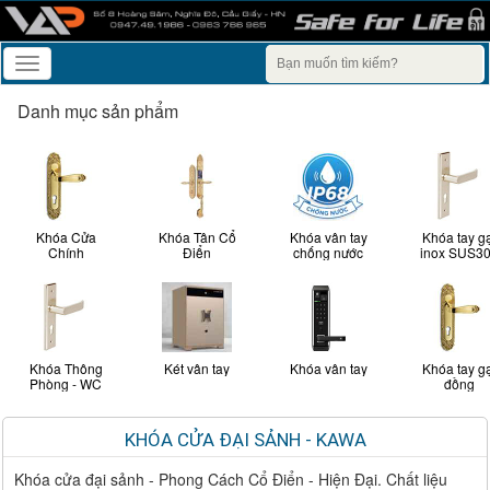
Toggle
navigation
Danh mục sản phẩm
Khóa Cửa
Khóa Tân Cổ
Khóa vân tay
Khóa tay g
Chính
Điển
chống nước
inox SUS3
Khóa Thông
Két vân tay
Khóa vân tay
Khóa tay g
Phòng - WC
đồng
KHÓA CỬA ĐẠI SẢNH - KAWA
Khóa cửa đại sảnh - Phong Cách Cổ Điển - Hiện Đại. Chất liệu