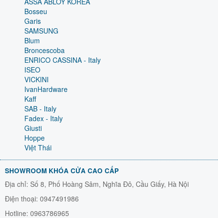
ASSA ABLOY KOREA
Bosseu
Garis
SAMSUNG
Blum
Broncescoba
ENRICO CASSINA - Italy
ISEO
VICKINI
IvanHardware
Kaff
SAB - Italy
Fadex - Italy
Giusti
Hoppe
Việt Thái
SHOWROOM KHÓA CỬA CAO CẤP
Địa chỉ: Số 8, Phố Hoàng Sâm, Nghĩa Đô, Cầu Giấy, Hà Nội
Điện thoại: 0947491986
Hotline: 0963786965