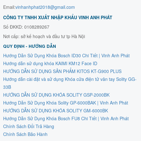
Email:
vinhanhphat2018@gmail.com
CÔNG TY TNHH XUẤT NHẬP KHẨU VINH ANH PHÁT
Số ĐKKD: 0108289267
Nơi cấp: sở kế hoạch và đầu tư tp Hà Nội
QUY ĐỊNH - HƯỚNG DẪN
Hướng Dẫn Sử Dụng Khóa Bosch ID30 Chi Tiết | Vinh Anh Phát
Hướng dẫn sử dụng khóa KAIMI KM12 Face ID
HƯỚNG DẪN SỬ DỤNG SẢN PHẨM KITOS KT-G900 PLUS
Hướng dẫn cài đặt và sử dụng Khóa cửa điện tử vân tay Solity GG-
33B
HƯỚNG DẪN SỬ DỤNG KHÓA SOLITY GSP-2000BK
Hướng Dẫn Sử Dụng Khóa Solity GP-6000BAK | Vinh Anh Phát
HƯỚNG DẪN SỬ DỤNG KHÓA SOLITY GM-6000BK
Hướng Dẫn Sử Dụng Khóa Bosch FU8 Chi Tiết | Vinh Anh Phát
Chính Sách Đổi Trả Hàng
Chính Sách Bảo Hành