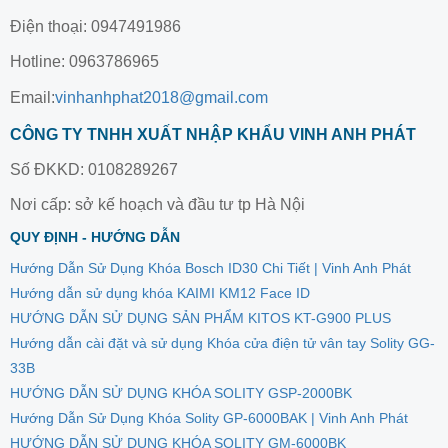
Điện thoại: 0947491986
Hotline: 0963786965
Email:
vinhanhphat2018@gmail.com
CÔNG TY TNHH XUẤT NHẬP KHẨU VINH ANH PHÁT
Số ĐKKD: 0108289267
Nơi cấp: sở kế hoạch và đầu tư tp Hà Nội
QUY ĐỊNH - HƯỚNG DẪN
Hướng Dẫn Sử Dụng Khóa Bosch ID30 Chi Tiết | Vinh Anh Phát
Hướng dẫn sử dụng khóa KAIMI KM12 Face ID
HƯỚNG DẪN SỬ DỤNG SẢN PHẨM KITOS KT-G900 PLUS
Hướng dẫn cài đặt và sử dụng Khóa cửa điện tử vân tay Solity GG-
33B
HƯỚNG DẪN SỬ DỤNG KHÓA SOLITY GSP-2000BK
Hướng Dẫn Sử Dụng Khóa Solity GP-6000BAK | Vinh Anh Phát
HƯỚNG DẪN SỬ DỤNG KHÓA SOLITY GM-6000BK