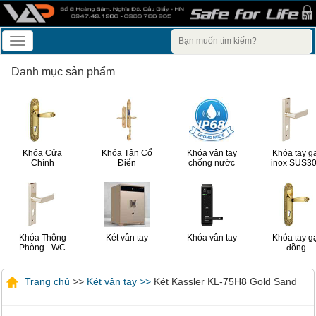
Toggle
navigation
Danh mục sản phẩm
Khóa Cửa
Khóa Tân Cổ
Khóa vân tay
Khóa tay g
Chính
Điển
chống nước
inox SUS3
Khóa Thông
Két vân tay
Khóa vân tay
Khóa tay g
Phòng - WC
đồng
Trang chủ
>>
Két vân tay >>
Két Kassler KL-75H8 Gold Sand