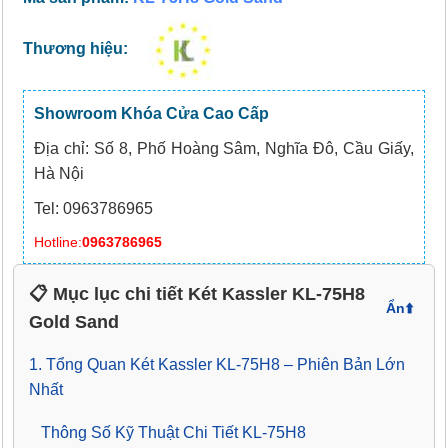
Thương hiệu:
Showroom Khóa Cửa Cao Cấp
Địa chỉ: Số 8, Phố Hoàng Sâm, Nghĩa Đô, Cầu Giấy,
Hà Nội
Tel: 0963786965
Hotline:
0963786965
📋 Mục lục chi tiết Két Kassler KL-75H8
Ẩn
⬆️
Gold Sand
1. Tổng Quan Két Kassler KL-75H8 – Phiên Bản Lớn
Nhất
Thông Số Kỹ Thuật Chi Tiết KL-75H8