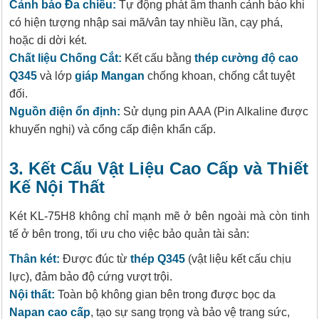
Cảnh báo Đa chiều:
Tự động phát âm thanh cảnh báo khi
có hiện tượng nhập sai mã/vân tay nhiều lần, cạy phá,
hoặc di dời két.
Chất liệu Chống Cắt:
Kết cấu bằng
thép cường độ cao
Q345
và lớp
giáp Mangan
chống khoan, chống cắt tuyệt
đối.
Nguồn điện ổn định:
Sử dụng pin AAA (Pin Alkaline được
khuyến nghị) và cổng cấp điện khẩn cấp.
3. Kết Cấu Vật Liệu Cao Cấp và Thiết
Kế Nội Thất
Két KL-75H8 không chỉ mạnh mẽ ở bên ngoài mà còn tinh
tế ở bên trong, tối ưu cho việc bảo quản tài sản:
Thân két:
Được đúc từ
thép Q345
(vật liệu kết cấu chịu
lực), đảm bảo độ cứng vượt trội.
Nội thất:
Toàn bộ không gian bên trong được bọc da
Napan cao cấp
, tạo sự sang trọng và bảo vệ trang sức,