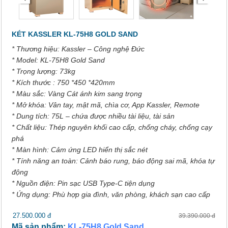
KÉT KASSLER KL-75H8 GOLD SAND
* Thương hiệu: Kassler – Công nghệ Đức
* Model: KL-75H8 Gold Sand
* Trọng lượng: 73kg
* Kích thước : 750 *450 *420mm
* Màu sắc: Vàng Cát ánh kim sang trọng
* Mở khóa: Vân tay, mật mã, chìa cơ, App Kassler, Remote
* Dung tích: 75L – chứa được nhiều tài liệu, tài sản
* Chất liệu: Thép nguyên khối cao cấp, chống cháy, chống cạy
phá
* Màn hình: Cảm ứng LED hiển thị sắc nét
* Tính năng an toàn: Cảnh báo rung, báo động sai mã, khóa tự
động
* Nguồn điện: Pin sạc USB Type-C tiện dụng
* Ứng dụng: Phù hợp gia đình, văn phòng, khách sạn cao cấp
27.500.000 đ
39.390.000 đ
Mã sản phẩm:
KL-75H8 Gold Sand