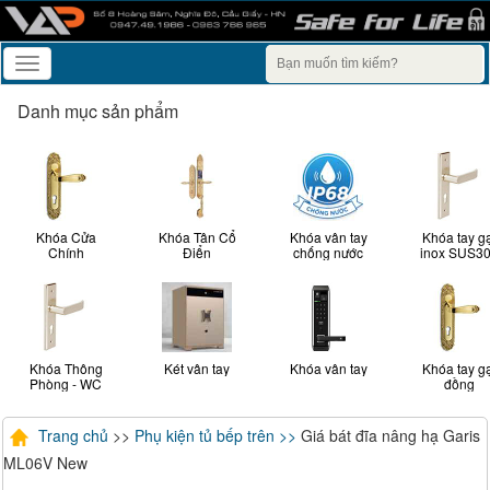
Toggle
navigation
Danh mục sản phẩm
Khóa Cửa
Khóa Tân Cổ
Khóa vân tay
Khóa tay g
Chính
Điển
chống nước
inox SUS3
Khóa Thông
Két vân tay
Khóa vân tay
Khóa tay g
Phòng - WC
đồng
Trang chủ
>>
Phụ kiện tủ bếp trên >>
Giá bát đĩa nâng hạ Garis
ML06V New