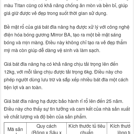
màu Titan cũng có khả năng chống ăn mòn và bền bỉ, giúp
giá giữ được vẻ đẹp trong suốt thời gian sử dụng.
Bề mặt rổ của giá bát đĩa nâng hạ được xử lý với công nghệ
điện hóa bóng gương Mirror BA, tạo ra một bề mặt sáng
bóng và mịn màng. Điều này không chỉ tạo ra vẻ đẹp thẩm
mỹ mà còn giúp dễ dàng vệ sinh và làm sạch.
Giá bát đĩa nâng hạ có khả năng chịu tải trọng lên đến
12kg, với mỗi tầng chịu được tải trọng 6kg. Điều này cho
phép người dùng lưu trữ và sắp xếp nhiều bát đĩa một cách
tiện lợi và an toàn.
Giá bát đĩa nâng hạ được bảo hành rỉ rổ lên đến 25 năm.
Điều này cho thấy sự tin tưởng và cam kết của nhà sản xuất
về chất lượng và độ bền của sản phẩm.
Quy cách
Kích thước tủ tiêu
Kích thước 
Mã sản
(Rộng x Sâu x
chuẩn
lòng tủ