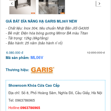
GIÁ BÁT ĐĨA NÂNG HẠ GARIS ML06V NEW
- Chất liệu: Inox 304, tiêu chuẩn Nhật Bản JIS G4305
- Bề mặt: Điện hóa bóng gương Mirror BA màu Titan
- Tải trọng: 12kg (6kg/tầng)
- Bảo hành: 25 năm (bảo hành rỉ rổ)
6.080.000 đ
12.890.000 đ
ML06V
Mã sản phẩm:
Thương hiệu:
Showroom Khóa Cửa Cao Cấp
Địa chỉ: Số 8, Phố Hoàng Sâm, Nghĩa Đô, Cầu Giấy, Hà Nội
Tel: 0963786965
Hotline:
0963786965