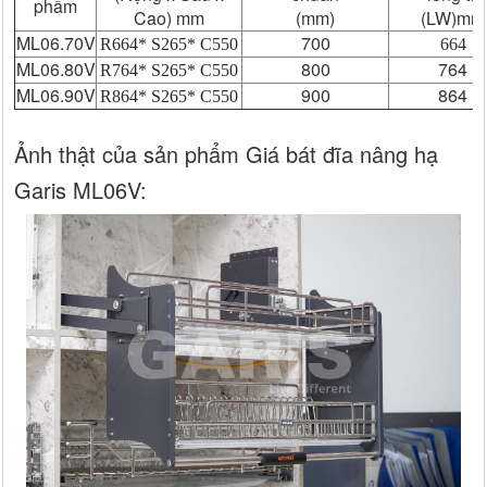
phẩm
Cao) mm
(mm)
(LW)mm
ML06.70V
700
R664* S265* C550
664
ML06.80V
800
764
R764* S265* C550
ML06.90V
900
864
R864* S265* C550
Ảnh thật của sản phẩm Giá bát đĩa nâng hạ
Garis ML06V: