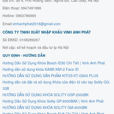
Địa chỉ: Số 8, Phố Hoàng Sâm, Nghĩa Đô, Cầu Giấy, Hà Nội
Điện thoại: 0947491986
Hotline: 0963786965
Email:
vinhanhphat2018@gmail.com
CÔNG TY TNHH XUẤT NHẬP KHẨU VINH ANH PHÁT
Số ĐKKD: 0108289267
Nơi cấp: sở kế hoạch và đầu tư tp Hà Nội
QUY ĐỊNH - HƯỚNG DẪN
Hướng Dẫn Sử Dụng Khóa Bosch ID30 Chi Tiết | Vinh Anh Phát
Hướng dẫn sử dụng khóa KAIMI KM12 Face ID
HƯỚNG DẪN SỬ DỤNG SẢN PHẨM KITOS KT-G900 PLUS
Hướng dẫn cài đặt và sử dụng Khóa cửa điện tử vân tay Solity GG-
33B
HƯỚNG DẪN SỬ DỤNG KHÓA SOLITY GSP-2000BK
Hướng Dẫn Sử Dụng Khóa Solity GP-6000BAK | Vinh Anh Phát
HƯỚNG DẪN SỬ DỤNG KHÓA SOLITY GM-6000BK
Hướng Dẫn Sử Dụng Khóa Bosch FU8 Chi Tiết | Vinh Anh Phát